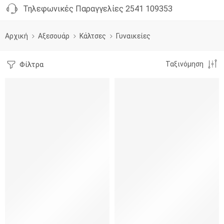
Τηλεφωνικές Παραγγελίες 2541 109353
Αρχική
Αξεσουάρ
Κάλτσες
Γυναικείες
Φίλτρα
Ταξινόμηση
-25%
-25%