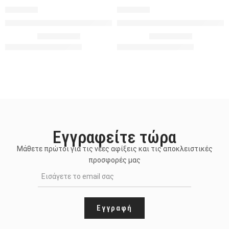
253966
539326
Κρουαζέ Μίντι Φούστα Παγιέτα
Μίνι Φούστα με Τριαντάφυλλο
5.00
€
5.00
€
34.90
€
19.90
€
Εγγραφείτε τώρα
Μάθετε πρώτοι για τις νέες αφίξεις και τις αποκλειστικές
προσφορές μας
Εγγραφή