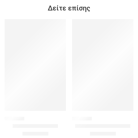
Δείτε επίσης
SALE
SALE
687615
138398
Καρό Φόρεμα – Καφέ
Tie Die Σετ Μαγιό – Καφέ
5.00
€
5.00
€
29.90
€
32.90
€