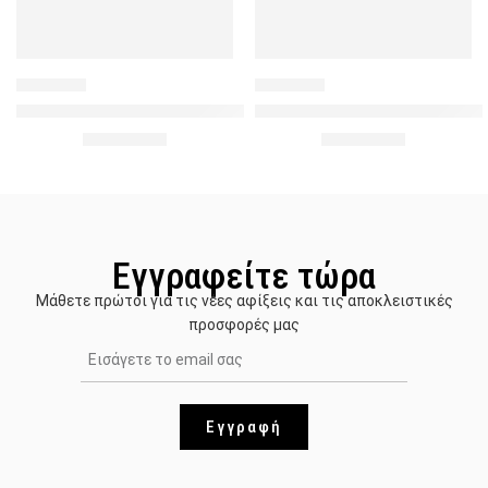
693634
559446
Γυναικεία σοσόνια με σχέδιο Γάτες – Γκρί
Γυναικεία Σοσόνια με Σχέδιο 
1.50
€
1.50
€
2.00
€
2.00
€
Εγγραφείτε τώρα
Μάθετε πρώτοι για τις νέες αφίξεις και τις αποκλειστικές
προσφορές μας
Εγγραφή