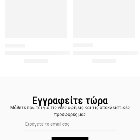
693634
757685
Γυναικεία σοσόνια με σχέδιο Γ
Γυναικείες κάλτσες με σχέδιο Charlie Chaplin – Μπλέ Μουστ
1.50
€
1.50
€
2.00
€
2.00
€
Εγγραφείτε τώρα
Μάθετε πρώτοι για τις νέες αφίξεις και τις αποκλειστικές
προσφορές μας