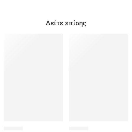
Δείτε επίσης
SALE
SALE
841518
428535