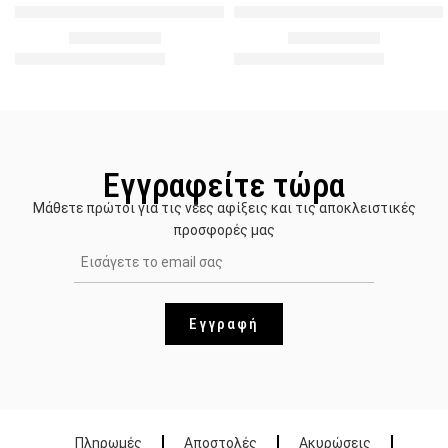
Cigarette Υφασμάτινο Παντελόνι – Κρεμ
Baggy Style Υφασμάτινο Παντ
14.90
€
15.00
€
28.90
€
34.90
€
Εγγραφείτε τώρα
Μάθετε πρώτοι για τις νέες αφίξεις και τις αποκλειστικές
προσφορές μας
Εγγραφή
Πληρωμές
Αποστολές
Ακυρώσεις