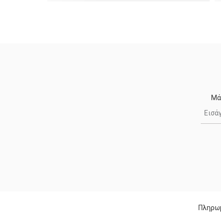
Μά
Πληρω