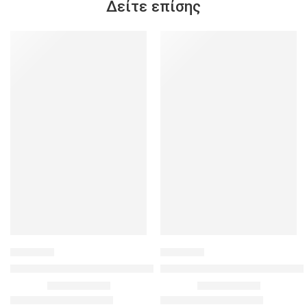
Δείτε επίσης
SALE
SALE
439459
971778
Σετ Σακάκι Μεσάτο κ Παντελόνι με Λάστιχο – Μπορντό
Sifnos Σετ με Αξεσουάρ – Λε
25.00
€
15.00
€
74.90
€
33.90
€