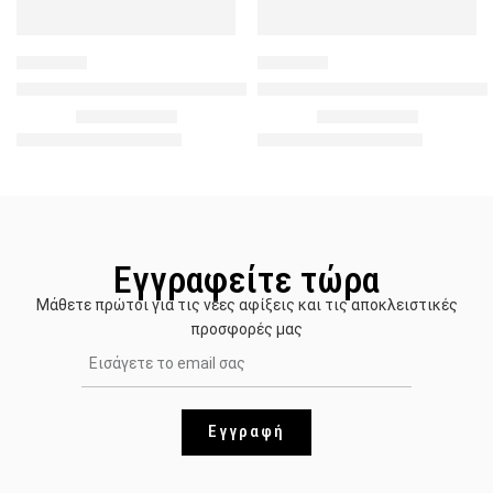
562439
369689
Καρό Τοπ Κορσές – Χακί κ Γαλάζιο
Καρό Τοπ Κορσές – Γαλάζιο κ
10.00
€
10.00
€
24.90
€
24.90
€
Εγγραφείτε τώρα
Μάθετε πρώτοι για τις νέες αφίξεις και τις αποκλειστικές
προσφορές μας
Εγγραφή