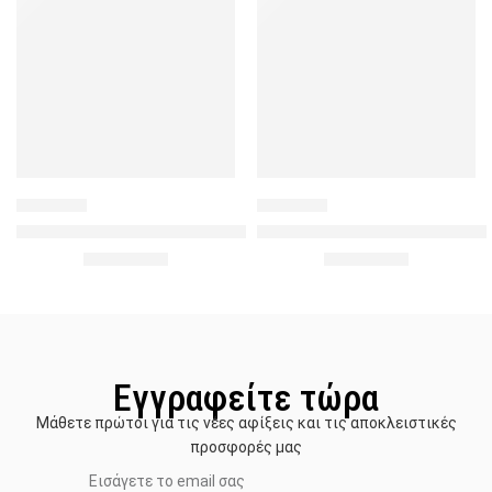
693634
684273
Γυναικεία σοσόνια με σχέδιο Γ
ΓΥΝΑΙΚΕΙΕΣ ΚΑΛΤΣΕΣ ΜΕ ΣΧΕΔΙΟ ΚΑΚΤΟΥΣ ΧΡΩΜΑΤΙΣΤΑ – Μ
1.50
€
1.50
€
2.00
€
2.00
€
Εγγραφείτε τώρα
Μάθετε πρώτοι για τις νέες αφίξεις και τις αποκλειστικές
προσφορές μας